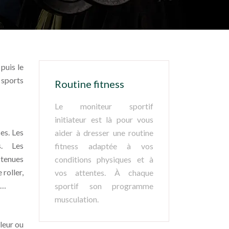
puis le
 sports
Routine fitness
Le moniteur sportif
initiateur est là pour vous
es. Les
aider à dresser une routine
s. Les
fitness adaptée à vos
 tenues
conditions physiques et à
 roller,
vos attentes. À chaque
e…
sportif son programme
musculation.
aleur ou