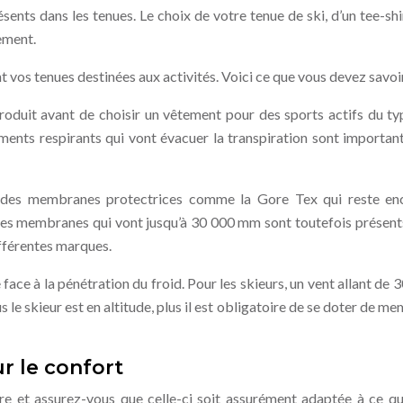
ents dans les tenues. Le choix de votre tenue de ski, d’un tee-shirt
ement.
vos tenues destinées aux activités. Voici ce que vous devez savoir
roduit avant de choisir un vêtement pour des sports actifs du typ
ments respirants qui vont évacuer la transpiration sont importan
: des membranes protectrices comme la Gore Tex qui reste en
des membranes qui vont jusqu’à 30 000 mm sont toutefois présents
fférentes marques.
e face à la pénétration du froid. Pour les skieurs, un vent allant de
us le skieur est en altitude, plus il est obligatoire de se doter de 
r le confort
ière et assurez-vous que celle-ci soit assurément adaptée à ce q