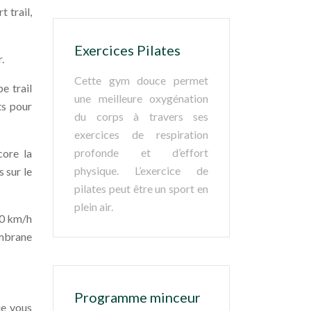
 trail,
Exercices Pilates
.
Cette gym douce permet
e trail
une meilleure oxygénation
ts pour
du corps à travers ses
exercices de respiration
profonde et d’effort
core la
physique. L’exercice de
 sur le
pilates peut être un sport en
plein air.
 30 km/h
membrane
Programme minceur
ue vous